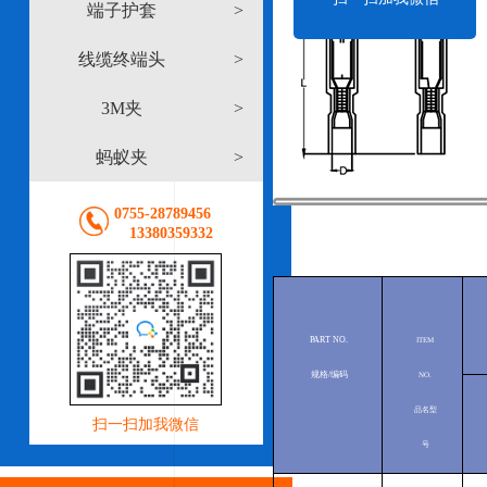
端子护套
>
线缆终端头
>
3M夹
>
蚂蚁夹
>
0755-28789456
13380359332
PART
NO.
ITEM
规格/编码
NO.
品名型
扫一扫加我微信
号