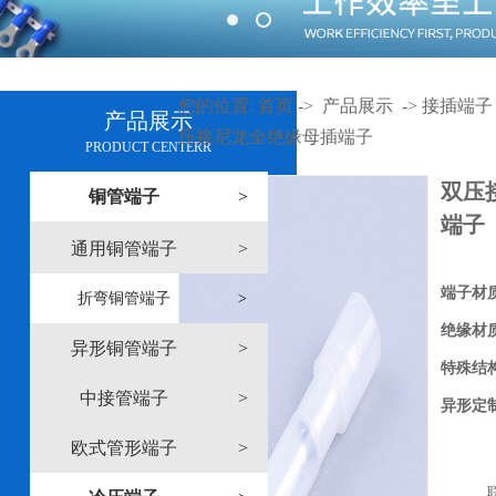
您的位置:
首页
->
产品展示
->
接插端子
产品展示
压接尼龙全绝缘母插端子
PRODUCT CENTERR
双压
铜管端子
>
端子
通用铜管端子
>
端子材
折弯铜管端子
>
绝缘材
异形铜管端子
>
特殊结
中接管端子
>
异形定
欧式管形端子
>