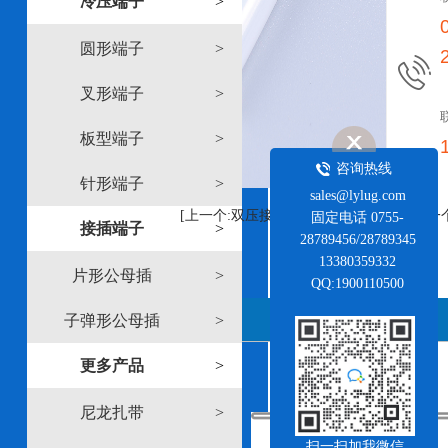
冷压端子
>
圆形端子
>
1
2
叉形端子
>
板型端子
>
咨询热线
针形端子
>
sales@lylug.com
[上一个:双压接尼龙全绝缘公插端子]
[下一
固定电话 0755-
接插端子
>
28789456/28789345
13380359332
片形公母插
>
QQ:1900110500
详情说明
子弹形公母插
>
更多产品
>
尼龙扎带
>
扫一扫加我微信