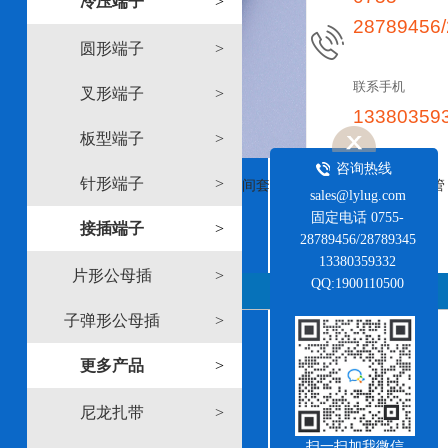
冷压端子
>
28789456
圆形端子
>
1
2
联系手机
叉形端子
>
13380359
板型端子
>
咨询热线
针形端子
>
[上一个:M中间套管]
[下一个:PVC绝缘中接管
sales@lylug.com
端子]
固定电话 0755-
接插端子
>
28789456/28789345
13380359332
片形公母插
>
QQ:1900110500
详情说明
子弹形公母插
>
更多产品
>
尼龙扎带
>
扫一扫加我微信