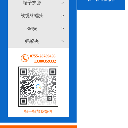
端子护套
>
线缆终端头
>
3M夹
>
蚂蚁夹
>
0755-28789456
13380359332
扫一扫加我微信