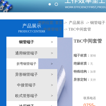
您的位置:
首页
->
产品展示
->
铜管端子
产品展示
->
中接管端子
->
TBC中间套管
PRODUCT CENTERR
TBC中间套管
铜管端子
>
通用铜管端子
>
端子材质：
紫铜
绝缘材质：
折弯铜管端子
>
无
特殊结构：
加厚
异形铜管端子
>
异形定制：
支持
中接管端子
>
欧式管形端子
>
联系电话
0755-