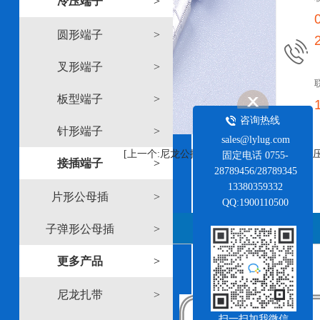
冷压端子
>
圆形端子
>
1
2
叉形端子
>
板型端子
>
咨询热线
针形端子
>
sales@lylug.com
[上一个:尼龙公插端子接线端子]
[下一个:双
固定电话 0755-
接插端子
>
28789456/28789345
13380359332
片形公母插
>
QQ:1900110500
详情说明
子弹形公母插
>
更多产品
>
尼龙扎带
>
扫一扫加我微信