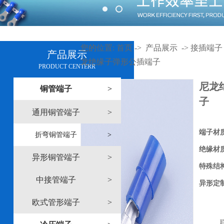
您的位置:
首页
->
产品展示
->
接插端子
产品展示
龙绝缘子弹形公插端子
PRODUCT CENTERR
尼龙
铜管端子
>
子
通用铜管端子
>
端子材
折弯铜管端子
>
绝缘材
异形铜管端子
>
特殊结
中接管端子
>
异形定
欧式管形端子
>