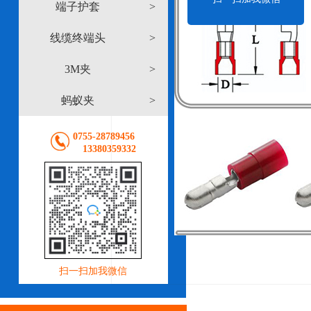
端子护套
>
线缆终端头
>
3M夹
>
蚂蚁夹
>
0755-28789456
13380359332
扫一扫加我微信